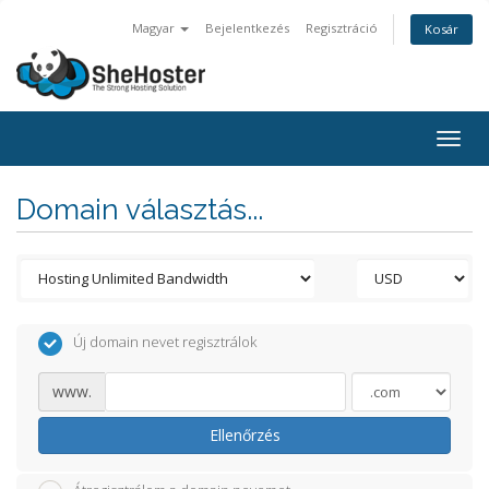
Magyar
Bejelentkezés
Regisztráció
Kosár
Togg
navig
Domain választás...
Új domain nevet regisztrálok
www.
Ellenőrzés