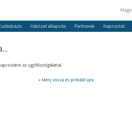
Magy
Tudásbázis
Hálózat állapota
Partnerek
Kapcsolat
..
 kapcsolatot az ügyfélszolgálattal.
« Menj vissza és próbáld újra