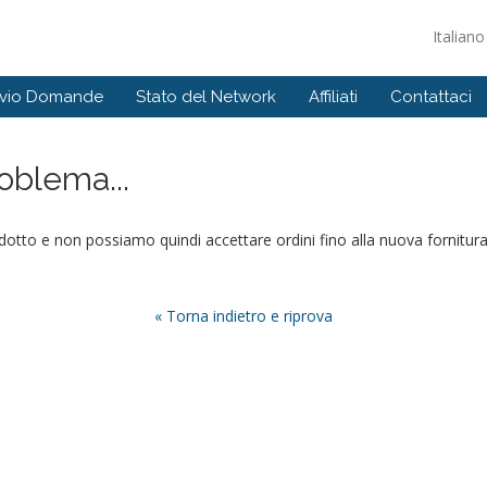
Italian
ivio Domande
Stato del Network
Affiliati
Contattaci
roblema...
to e non possiamo quindi accettare ordini fino alla nuova fornitura. 
« Torna indietro e riprova