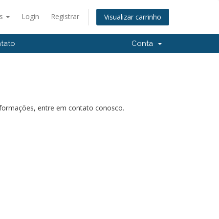
ês
Login
Registrar
Visualizar carrinho
tato
Conta
nformações, entre em contato conosco.