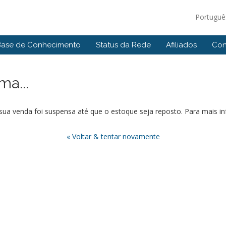
Portugu
Base de Conhecimento
Status da Rede
Afiliados
Con
a...
ua venda foi suspensa até que o estoque seja reposto. Para mais i
« Voltar & tentar novamente