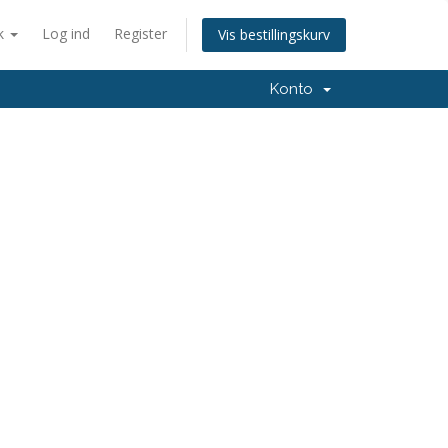
k
Log ind
Register
Vis bestillingskurv
Konto