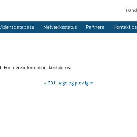
Dans
Vidensdatabase
Netværksstatus
Partnere
Kontakt os
et. For mere information, kontakt os.
« Gå tilbage og prøv igen