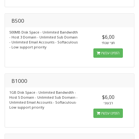
B500
500MB Disk Space - Unlimited Bandwidth
$6,00
- Host 3 Domain - Unlimited Sub Domain
- Unlimited Email Accounts - Softaculous
חצי שנתי
- Low support priority
הזמינו עכשיו
B1000
1GB Disk Space - Unlimited Bandwidth -
$6,00
Host 5 Domain - Unlimited Sub Domain -
Unlimited Email Accounts - Softaculous-
רבעוני
Low support priority
הזמינו עכשיו